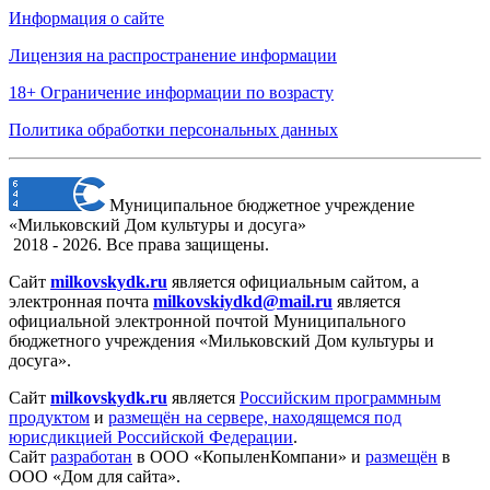
Информация о сайте
Лицензия на распространение информации
18+ Ограничение информации по возрасту
Политика обработки персональных данных
Муниципальное бюджетное учреждение
«Мильковский Дом культуры и досуга»
2018 - 2026. Все права защищены.
Сайт
milkovskydk.ru
является официальным сайтом, а
электронная
почта
milkovskiydkd@mail.ru
является
официальной электронной почтой Муниципального
бюджетного учреждения «Мильковский Дом культуры и
досуга».
Сайт
milkovskydk.ru
является
Российским программным
продуктом
и
размещён на сервере, находящемся под
юрисдикцией Российской Федерации
.
Сайт
разработан
в ООО «КопыленКомпани» и
размещён
в
ООО «Дом для сайта».