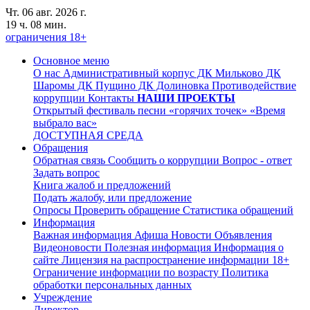
Чт. 06 авг. 2026 г.
19 ч. 08 мин.
ограничения 18+
Основное меню
О нас
Административный корпус
ДК Мильково
ДК
Шаромы
ДК Пущино
ДК Долиновка
Противодействие
коррупции
Контакты
НАШИ ПРОЕКТЫ
Открытый фестиваль песни «горячих точек» «Время
выбрало вас»
ДОСТУПНАЯ СРЕДА
Обращения
Обратная связь
Сообщить о коррупции
Вопрос - ответ
Задать вопрос
Книга жалоб и предложений
Подать жалобу, или предложение
Опросы
Проверить обращение
Статистика обращений
Информация
Важная информация
Афиша
Новости
Объявления
Видеоновости
Полезная информация
Информация о
сайте
Лицензия на распространение информации
18+
Ограничение информации по возрасту
Политика
обработки персональных данных
Учреждение
Директор