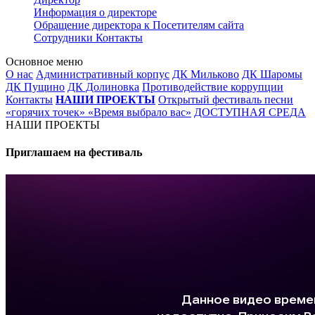
Информация о директоре
Обращение директора к Посетителям сайта
Сотрудники
Контакты
Основное меню
О нас
Административный корпус
ДК Мильково
ДК Шаромы
ДК Пущино
ДК Долиновка
Противодействие коррупции
Контакты
НАШИ ПРОЕКТЫ
Открытый фестиваль песни
«горячих точек» «Время выбрало вас»
ДОСТУПНАЯ СРЕДА
НАШИ ПРОЕКТЫ
Приглашаем на фестиваль