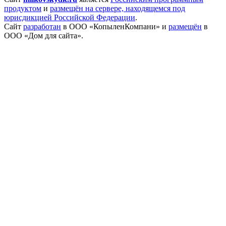
продуктом
и
размещён на сервере, находящемся под
юрисдикцией Российской Федерации
.
Сайт
разработан
в ООО «КопыленКомпани» и
размещён
в
ООО «Дом для сайта».