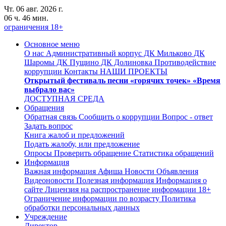
Чт. 06 авг. 2026 г.
06 ч. 46 мин.
ограничения 18+
Основное меню
О нас
Административный корпус
ДК Мильково
ДК
Шаромы
ДК Пущино
ДК Долиновка
Противодействие
коррупции
Контакты
НАШИ ПРОЕКТЫ
Открытый фестиваль песни «горячих точек» «Время
выбрало вас»
ДОСТУПНАЯ СРЕДА
Обращения
Обратная связь
Сообщить о коррупции
Вопрос - ответ
Задать вопрос
Книга жалоб и предложений
Подать жалобу, или предложение
Опросы
Проверить обращение
Статистика обращений
Информация
Важная информация
Афиша
Новости
Объявления
Видеоновости
Полезная информация
Информация о
сайте
Лицензия на распространение информации
18+
Ограничение информации по возрасту
Политика
обработки персональных данных
Учреждение
Директор