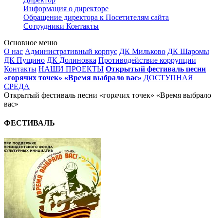
Информация о директоре
Обращение директора к Посетителям сайта
Сотрудники
Контакты
Основное меню
О нас
Административный корпус
ДК Мильково
ДК Шаромы
ДК Пущино
ДК Долиновка
Противодействие коррупции
Контакты
НАШИ ПРОЕКТЫ
Открытый фестиваль песни
«горячих точек» «Время выбрало вас»
ДОСТУПНАЯ
СРЕДА
Открытый фестиваль песни «горячих точек» «Время выбрало
вас»
ФЕСТИВАЛЬ