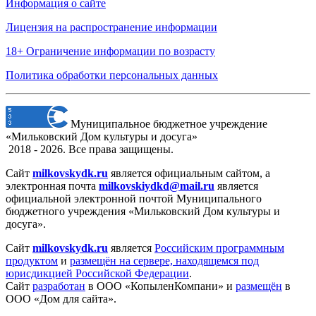
Информация о сайте
Лицензия на распространение информации
18+ Ограничение информации по возрасту
Политика обработки персональных данных
Муниципальное бюджетное учреждение
«Мильковский Дом культуры и досуга»
2018 - 2026. Все права защищены.
Сайт
milkovskydk.ru
является официальным сайтом, а
электронная
почта
milkovskiydkd@mail.ru
является
официальной электронной почтой Муниципального
бюджетного учреждения «Мильковский Дом культуры и
досуга».
Сайт
milkovskydk.ru
является
Российским программным
продуктом
и
размещён на сервере, находящемся под
юрисдикцией Российской Федерации
.
Сайт
разработан
в ООО «КопыленКомпани» и
размещён
в
ООО «Дом для сайта».