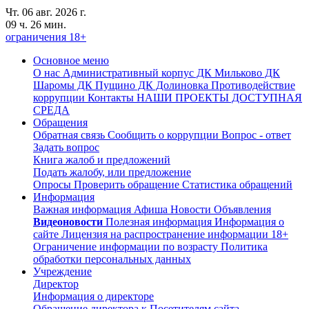
Чт. 06 авг. 2026 г.
09 ч. 26 мин.
ограничения 18+
Основное меню
О нас
Административный корпус
ДК Мильково
ДК
Шаромы
ДК Пущино
ДК Долиновка
Противодействие
коррупции
Контакты
НАШИ ПРОЕКТЫ
ДОСТУПНАЯ
СРЕДА
Обращения
Обратная связь
Сообщить о коррупции
Вопрос - ответ
Задать вопрос
Книга жалоб и предложений
Подать жалобу, или предложение
Опросы
Проверить обращение
Статистика обращений
Информация
Важная информация
Афиша
Новости
Объявления
Видеоновости
Полезная информация
Информация о
сайте
Лицензия на распространение информации
18+
Ограничение информации по возрасту
Политика
обработки персональных данных
Учреждение
Директор
Информация о директоре
Обращение директора к Посетителям сайта