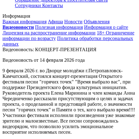
Сотрудники
Контакты
Информация
Важная информация
Афиша
Новости
Объявления
Видеоновости
Полезная информация
Информация о сайте
Лицензия на распространение информации
18+ Ограничение
информации по возрасту
Политика обработки персональных
данных
Видеоновость: КОНЦЕРТ-ПРЕЗЕНТАЦИЯ
Видеоновость от
14 февраля 2026 года
9 февраля 2026 г. во Дворце молодёжи г.Петропавловск-
Камчатский, состоялся концерт-презентация Открытого
фестиваля песни "горячих точек" "Время выбрало вас", при
поддержке Президентского фонда культурных инициатив.
Руководитель проекта Елена Маринина и член команды Анна
Чередниченко рассказали присутствующим о целях и задачах
проекта, о проделанной и предстоящей работе, о значимости
песни "горячих точек" и Памяти о тех, кого выбрало время!!!!
Участники фестиваля исполнили произведения уже знакомые
зрителю и малоизвестные. Все песни сопровождались
видеорядом, что позволило усилить эмоциональное
восприятие исполняемых песен.