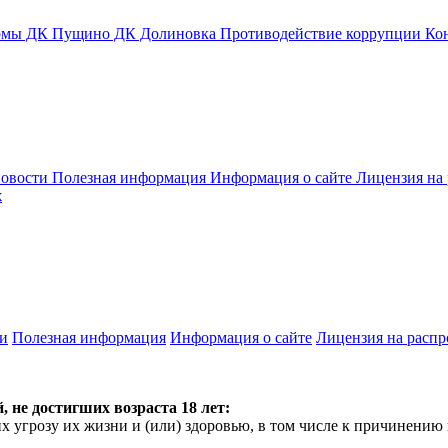
омы
ДК Пущино
ДК Долиновка
Противодействие коррупции
Кон
новости
Полезная информация
Информация о сайте
Лицензия на
х
и
Полезная информация
Информация о сайте
Лицензия на расп
 не достигших возраста 18 лет:
 угрозу их жизни и (или) здоровью, в том числе к причинению 