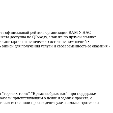
ициальный рейтинг организации ВАМ У НАС
а доступна по QR-коду, а так же по прямой ссылке:
орт и санитарно-гигиеническое состояние помещений •
 записи для получения услуги и своевременность ее оказания •
и "горячих точек" "Время выбрало вас", при поддержке
азали присутствующим о целях и задачах проекта, о
стиваля исполнили произведения уже знакомые зрителю и