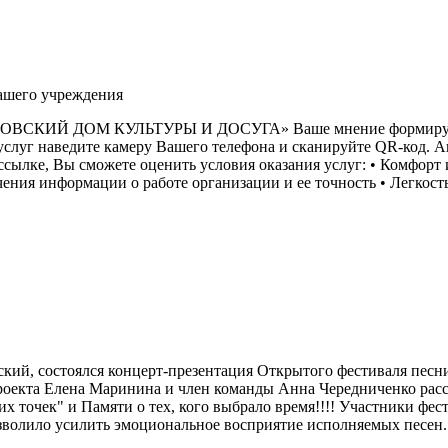
нашего учреждения
 ДОМ КУЛЬТУРЫ И ДОСУГА» Ваше мнение формирует оф
наведите камеру Вашего телефона и сканируйте QR-код. Анкет
йдя по ссылке, Вы сможете оценить условия оказания услуг: • Комф
ения информации о работе организации и ее точность • Легкость
ский, состоялся концерт-презентация Открытого фестиваля песн
оекта Елена Маринина и член команды Анна Чередниченко расск
их точек" и Памяти о тех, кого выбрало время!!!! Участники фе
зволило усилить эмоциональное восприятие исполняемых песен.