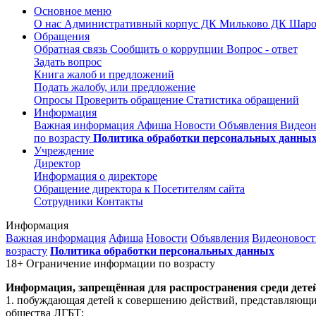
Основное меню
О нас
Административный корпус
ДК Мильково
ДК Шар
Обращения
Обратная связь
Сообщить о коррупции
Вопрос - ответ
Задать вопрос
Книга жалоб и предложений
Подать жалобу, или предложение
Опросы
Проверить обращение
Статистика обращений
Информация
Важная информация
Афиша
Новости
Объявления
Видео
по возрасту
Политика обработки персональных данны
Учреждение
Директор
Информация о директоре
Обращение директора к Посетителям сайта
Сотрудники
Контакты
Информация
Важная информация
Афиша
Новости
Объявления
Видеоновост
возрасту
Политика обработки персональных данных
18+ Ограничение информации по возрасту
Информация, запрещённая для распространения среди детей,
1. побуждающая детей к совершению действий, представляющих
общества ЛГБТ;