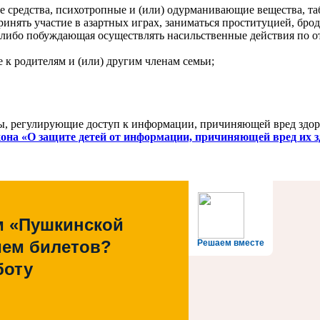
кие средства, психотропные и (или) одурманивающие вещества, 
принять участие в азартных играх, заниматься проституцией, б
 либо побуждающая осуществлять насильственные действия по 
к родителям и (или) другим членам семьи;
 регулирующие доступ к информации, причиняющей вред здоров
кона «О защите детей от информации, причиняющей вред их 
м «Пушкинской
ием билетов?
Решаем вместе
боту