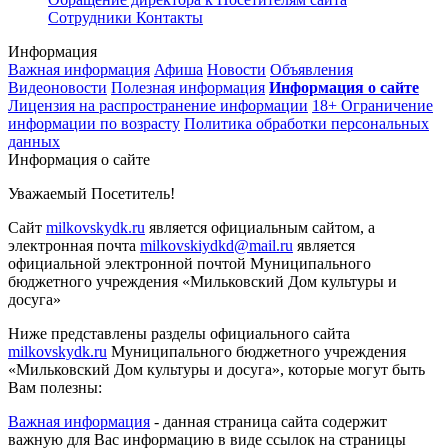
Сотрудники
Контакты
Информация
Важная информация
Афиша
Новости
Объявления
Видеоновости
Полезная информация
Информация о сайте
Лицензия на распространение информации
18+ Ограничение
информации по возрасту
Политика обработки персональных
данных
Информация о сайте
Уважаемый Посетитель!
Сайт
milkovskydk.ru
является официальным сайтом, а
электронная почта
milkovskiydkd@mail.ru
является
официальной электронной почтой Муниципального
бюджетного учреждения «Мильковский Дом культуры и
досуга»
Ниже представлены разделы официального сайта
milkovskydk.ru
Муниципального бюджетного учреждения
«Мильковский Дом культуры и досуга», которые могут быть
Вам полезны:
Важная информация
- данная страница сайта содержит
важную для Вас информацию в виде ссылок на страницы