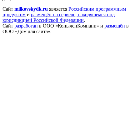
Сайт
milkovskydk.ru
является
Российским программным
продуктом
и
размещён на сервере, находящемся под
юрисдикцией Российской Федерации
.
Сайт
разработан
в ООО «КопыленКомпани» и
размещён
в
ООО «Дом для сайта».