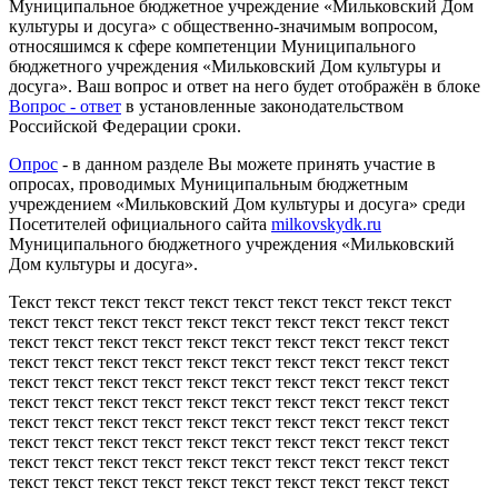
Муниципальное бюджетное учреждение «Мильковский Дом
культуры и досуга» с общественно-значимым вопросом,
относяшимся к сфере компетенции Муниципального
бюджетного учреждения «Мильковский Дом культуры и
досуга». Ваш вопрос и ответ на него будет отображён в блоке
Вопрос - ответ
в установленные законодательством
Российской Федерации сроки.
Опрос
- в данном разделе Вы можете принять участие в
опросах, проводимых Муниципальным бюджетным
учреждением «Мильковский Дом культуры и досуга» среди
Посетителей официального сайта
milkovskydk.ru
Муниципального бюджетного учреждения «Мильковский
Дом культуры и досуга».
Текст текст текст текст текст текст текст текст текст текст
текст текст текст текст текст текст текст текст текст текст
текст текст текст текст текст текст текст текст текст текст
текст текст текст текст текст текст текст текст текст текст
текст текст текст текст текст текст текст текст текст текст
текст текст текст текст текст текст текст текст текст текст
текст текст текст текст текст текст текст текст текст текст
текст текст текст текст текст текст текст текст текст текст
текст текст текст текст текст текст текст текст текст текст
текст текст текст текст текст текст текст текст текст текст