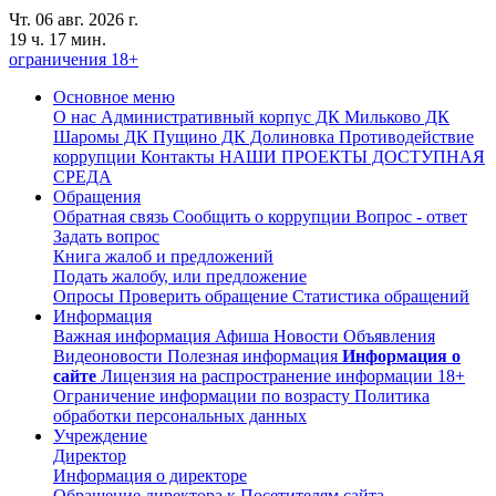
Чт. 06 авг. 2026 г.
19 ч. 17 мин.
ограничения 18+
Основное меню
О нас
Административный корпус
ДК Мильково
ДК
Шаромы
ДК Пущино
ДК Долиновка
Противодействие
коррупции
Контакты
НАШИ ПРОЕКТЫ
ДОСТУПНАЯ
СРЕДА
Обращения
Обратная связь
Сообщить о коррупции
Вопрос - ответ
Задать вопрос
Книга жалоб и предложений
Подать жалобу, или предложение
Опросы
Проверить обращение
Статистика обращений
Информация
Важная информация
Афиша
Новости
Объявления
Видеоновости
Полезная информация
Информация о
сайте
Лицензия на распространение информации
18+
Ограничение информации по возрасту
Политика
обработки персональных данных
Учреждение
Директор
Информация о директоре
Обращение директора к Посетителям сайта