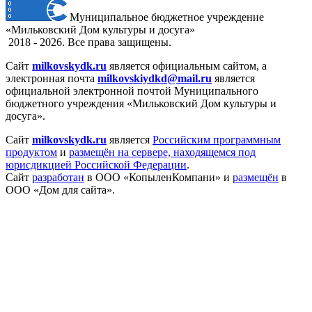
Муниципальное бюджетное учреждение
«Мильковский Дом культуры и досуга»
2018 - 2026. Все права защищены.
Сайт
milkovskydk.ru
является официальным сайтом, а
электронная
почта
milkovskiydkd@mail.ru
является
официальной электронной почтой Муниципального
бюджетного учреждения «Мильковский Дом культуры и
досуга».
Сайт
milkovskydk.ru
является
Российским программным
продуктом
и
размещён на сервере, находящемся под
юрисдикцией Российской Федерации
.
Сайт
разработан
в ООО «КопыленКомпани» и
размещён
в
ООО «Дом для сайта».