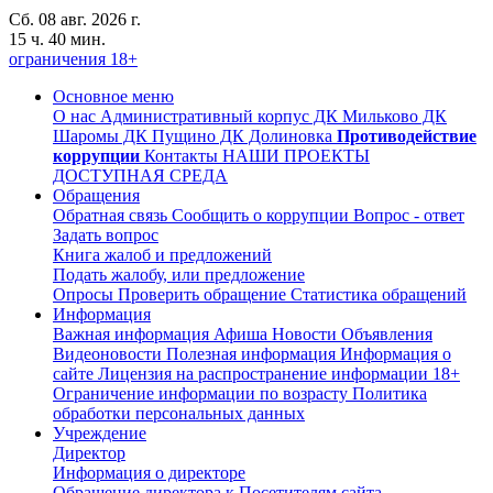
Сб. 08 авг. 2026 г.
15 ч. 40 мин.
ограничения 18+
Основное меню
О нас
Административный корпус
ДК Мильково
ДК
Шаромы
ДК Пущино
ДК Долиновка
Противодействие
коррупции
Контакты
НАШИ ПРОЕКТЫ
ДОСТУПНАЯ СРЕДА
Обращения
Обратная связь
Сообщить о коррупции
Вопрос - ответ
Задать вопрос
Книга жалоб и предложений
Подать жалобу, или предложение
Опросы
Проверить обращение
Статистика обращений
Информация
Важная информация
Афиша
Новости
Объявления
Видеоновости
Полезная информация
Информация о
сайте
Лицензия на распространение информации
18+
Ограничение информации по возрасту
Политика
обработки персональных данных
Учреждение
Директор
Информация о директоре
Обращение директора к Посетителям сайта