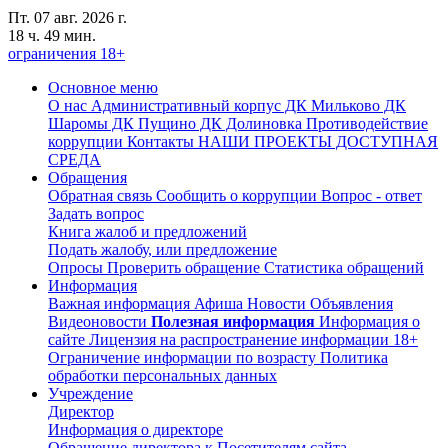
Пт. 07 авг. 2026 г.
18 ч. 49 мин.
ограничения 18+
Основное меню
О нас
Административный корпус
ДК Мильково
ДК
Шаромы
ДК Пущино
ДК Долиновка
Противодействие
коррупции
Контакты
НАШИ ПРОЕКТЫ
ДОСТУПНАЯ
СРЕДА
Обращения
Обратная связь
Сообщить о коррупции
Вопрос - ответ
Задать вопрос
Книга жалоб и предложений
Подать жалобу, или предложение
Опросы
Проверить обращение
Статистика обращений
Информация
Важная информация
Афиша
Новости
Объявления
Видеоновости
Полезная информация
Информация о
сайте
Лицензия на распространение информации
18+
Ограничение информации по возрасту
Политика
обработки персональных данных
Учреждение
Директор
Информация о директоре
Обращение директора к Посетителям сайта