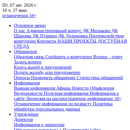
Пт. 07 авг. 2026 г.
10 ч. 37 мин.
ограничения 18+
Основное меню
О нас
Административный корпус
ДК Мильково
ДК
Шаромы
ДК Пущино
ДК Долиновка
Противодействие
коррупции
Контакты
НАШИ ПРОЕКТЫ
ДОСТУПНАЯ
СРЕДА
Обращения
Обратная связь
Сообщить о коррупции
Вопрос - ответ
Задать вопрос
Книга жалоб и предложений
Подать жалобу, или предложение
Опросы
Проверить обращение
Статистика обращений
Информация
Важная информация
Афиша
Новости
Объявления
Видеоновости
Полезная информация
Информация о
сайте
Лицензия на распространение информации
18+
Ограничение информации по возрасту
Политика
обработки персональных данных
Учреждение
Директор
Информация о директоре
Обращение директора к Посетителям сайта