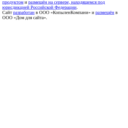
продуктом
и
размещён на сервере, находящемся под
юрисдикцией Российской Федерации
.
Сайт
разработан
в ООО «КопыленКомпани» и
размещён
в
ООО «Дом для сайта».