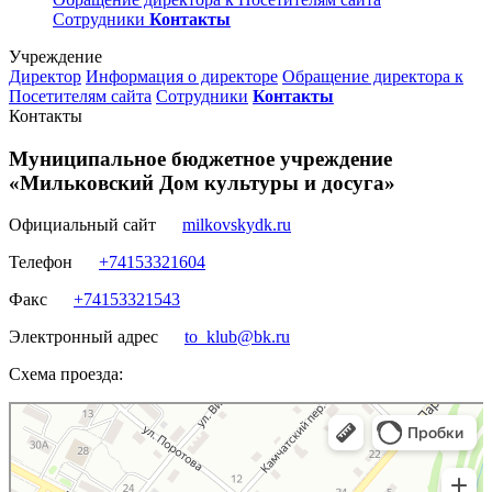
Сотрудники
Контакты
Учреждение
Директор
Информация о директоре
Обращение директора к
Посетителям сайта
Сотрудники
Контакты
Контакты
Муниципальное бюджетное учреждение
«Мильковский Дом культуры и досуга»
Официальный сайт
milkovskydk.ru
Телефон
+74153321604
Факс
+74153321543
Электронный адрес
to_klub@bk.ru
Схема проезда:
Мильковский Дом Культуры и Досуга
Дом культуры в Камчатском крае