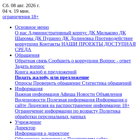
Сб. 08 авг. 2026 г.
04 ч. 19 мин.
ограничения 18+
Основное меню
О нас
Административный корпус
ДК Мильково
ДК
Шаромы
ДК Пущино
ДК Долиновка
Противодействие
коррупции
Контакты
НАШИ ПРОЕКТЫ
ДОСТУПНАЯ
СРЕДА
Обращения
Обратная связь
Сообщить о коррупции
Вопрос - ответ
Задать вопрос
Книга жалоб и предложений
Подать жалобу, или предложение
Опросы
Проверить обращение
Статистика обращений
Информация
Важная информация
Афиша
Новости
Объявления
Видеоновости
Полезная информация
Информация о
сайте
Лицензия на распространение информации
18+
Ограничение информации по возрасту
Политика
обработки персональных данных
Учреждение
Директор
Информация о директоре
Обращение директора к Посетителям сайта