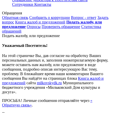
Сотрудники
Контакты
Обращения
Обратная связь
Сообщить о коррупции
Вопрос - ответ
Задать
вопрос
Книга жалоб и предложений
Подать жалобу, или
предложение
Опросы
Проверить обращение
Статистика
обращений
Подать жалобу, или предложение
Уважаемый Посетитель!
На этой страничке Вы, дав согласие на обработку Ваших
персональных данных и, заполнив нижеприлагаемую форму,
можете оставить нам жалобу, или предложение в виде
сообщения, подробно описав интересующую Вас тему,
проблему. В ближайшее время наши комментарии Вашего
сообщения Вы найдёте на страницах блока
Книга жалоб и
предложений
сайта
milkovskydk.ru
Муниципального
бюджетного учреждения «Мильковский Дом культуры и
досуга».
ПРОСЬБА! Личные сообшения отправляйте через
«
Обратную связь»
.