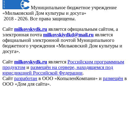
Муниципальное бюджетное учреждение
«Мильковский Дом культуры и досуга»
2018 - 2026. Все права защищены.
Сайт
milkovskydk.ru
является официальным сайтом, а
электронная
почта
milkovskiydkd@mail.ru
является
официальной электронной почтой Муниципального
бюджетного учреждения «Мильковский Дом культуры и
досуга».
Сайт
milkovskydk.ru
является
Российским программным
продуктом
и
размещён на сервере, находящемся под
юрисдикцией Российской Федерации
.
Сайт
разработан
в ООО «КопыленКомпани» и
размещён
в
ООО «Дом для сайта».