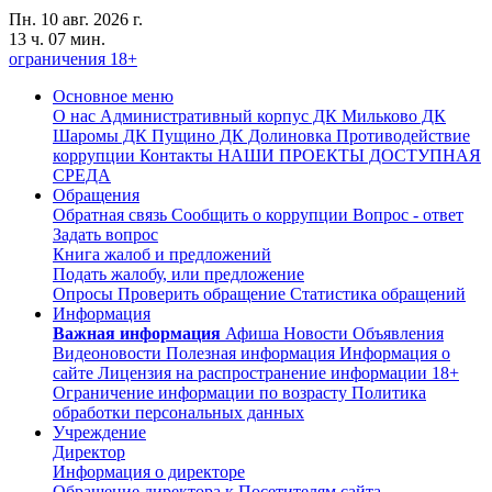
Пн. 10 авг. 2026 г.
13 ч. 07 мин.
ограничения 18+
Основное меню
О нас
Административный корпус
ДК Мильково
ДК
Шаромы
ДК Пущино
ДК Долиновка
Противодействие
коррупции
Контакты
НАШИ ПРОЕКТЫ
ДОСТУПНАЯ
СРЕДА
Обращения
Обратная связь
Сообщить о коррупции
Вопрос - ответ
Задать вопрос
Книга жалоб и предложений
Подать жалобу, или предложение
Опросы
Проверить обращение
Статистика обращений
Информация
Важная информация
Афиша
Новости
Объявления
Видеоновости
Полезная информация
Информация о
сайте
Лицензия на распространение информации
18+
Ограничение информации по возрасту
Политика
обработки персональных данных
Учреждение
Директор
Информация о директоре
Обращение директора к Посетителям сайта