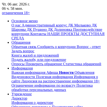
Чт. 06 авг. 2026 г.
06 ч. 58 мин.
ограничения 18+
Основное меню
О нас
Административный корпус
ДК Мильково
ДК
Шаромы
ДК Пущино
ДК Долиновка
Противодействие
коррупции
Контакты
НАШИ ПРОЕКТЫ
ДОСТУПНАЯ
СРЕДА
Обращения
Обратная связь
Сообщить о коррупции
Вопрос - ответ
Задать вопрос
Книга жалоб и предложений
Подать жалобу, или предложение
Опросы
Проверить обращение
Статистика обращений
Информация
Важная информация
Афиша
Новости
Объявления
Видеоновости
Полезная информация
Информация о
сайте
Лицензия на распространение информации
18+
Ограничение информации по возрасту
Политика
обработки персональных данных
Учреждение
Директор
Информация о директоре
Обращение директора к Посетителям сайта