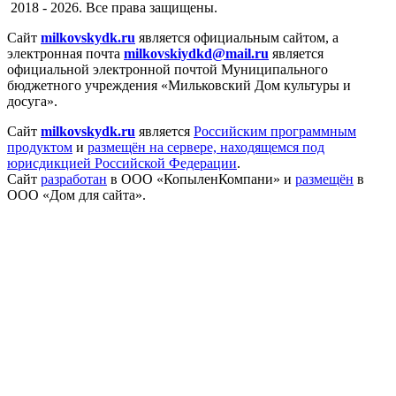
2018 - 2026. Все права защищены.
Сайт
milkovskydk.ru
является официальным сайтом, а
электронная
почта
milkovskiydkd@mail.ru
является
официальной электронной почтой Муниципального
бюджетного учреждения «Мильковский Дом культуры и
досуга».
Сайт
milkovskydk.ru
является
Российским программным
продуктом
и
размещён на сервере, находящемся под
юрисдикцией Российской Федерации
.
Сайт
разработан
в ООО «КопыленКомпани» и
размещён
в
ООО «Дом для сайта».