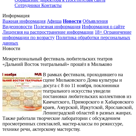
Сотрудники
Контакты
Информация
Важная информация
Афиша
Новости
Объявления
Видеоновости
Полезная информация
Информация о сайте
Лицензия на распространение информации
18+ Ограничение
информации по возрасту
Политика обработки персональных
данных
Новости
Межрегиональный фестиваль любительских театров
«Дальний Восток театральный» прошёл в Мильково
В рамках фестиваля, проходившего на
сцене Мильковского Дома культуры и
досуга с 8 по 11 ноября, поклонники
театрального искусства увидели
постановки любительских коллективов из
Камчатского, Приморского и Хабаровского
краев, Амурской, Иркутской, Ярославской,
Ленинградской областей в разных жанрах.
Также работали творческие лаборатории с обсуждением
просмотренных спектаклей, мастер-классы по режиссуре,
технике речи, актерскому мастерству.