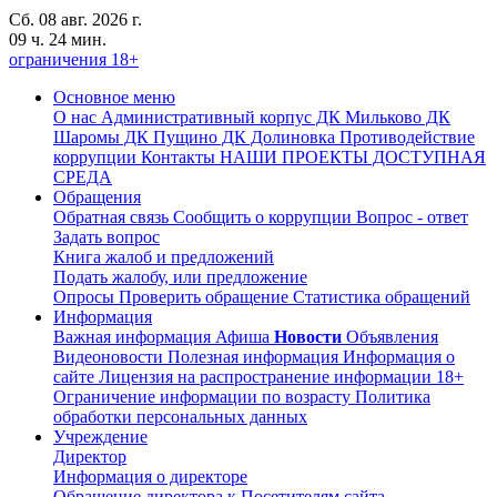
Сб. 08 авг. 2026 г.
09 ч. 24 мин.
ограничения 18+
Основное меню
О нас
Административный корпус
ДК Мильково
ДК
Шаромы
ДК Пущино
ДК Долиновка
Противодействие
коррупции
Контакты
НАШИ ПРОЕКТЫ
ДОСТУПНАЯ
СРЕДА
Обращения
Обратная связь
Сообщить о коррупции
Вопрос - ответ
Задать вопрос
Книга жалоб и предложений
Подать жалобу, или предложение
Опросы
Проверить обращение
Статистика обращений
Информация
Важная информация
Афиша
Новости
Объявления
Видеоновости
Полезная информация
Информация о
сайте
Лицензия на распространение информации
18+
Ограничение информации по возрасту
Политика
обработки персональных данных
Учреждение
Директор
Информация о директоре
Обращение директора к Посетителям сайта