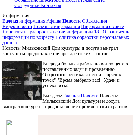
Сотрудники
Контакты
Информация
Важная информация
Афиша
Новости
Объявления
Видеоновости
Полезная информация
Информация о сайте
Лицензия на распространение информации
18+ Ограничение
информации по возрасту
Политика обработки персональных
данных
Новость: Мильковский Дом культуры и досуга выиграл
конкурс на предоставление президентских грантов
Впереди большая работа по воплощению
поставленных задач и проведению
Открытого фестиваля песни "горячих
точек" "Время выбрало вас!" Удачи и
успеха всем!
Вы здесь:
Главная
Новости
Новость:
Мильковский Дом культуры и досуга
выиграл конкурс на предоставление президентских грантов