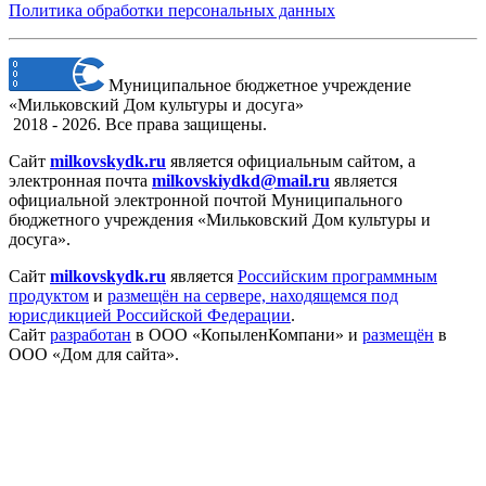
Политика обработки персональных данных
Муниципальное бюджетное учреждение
«Мильковский Дом культуры и досуга»
2018 - 2026. Все права защищены.
Сайт
milkovskydk.ru
является официальным сайтом, а
электронная
почта
milkovskiydkd@mail.ru
является
официальной электронной почтой Муниципального
бюджетного учреждения «Мильковский Дом культуры и
досуга».
Сайт
milkovskydk.ru
является
Российским программным
продуктом
и
размещён на сервере, находящемся под
юрисдикцией Российской Федерации
.
Сайт
разработан
в ООО «КопыленКомпани» и
размещён
в
ООО «Дом для сайта».