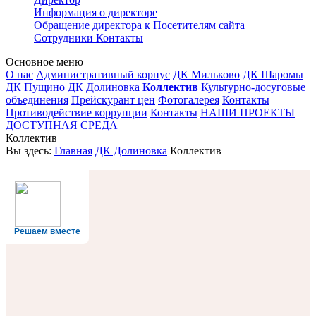
Информация о директоре
Обращение директора к Посетителям сайта
Сотрудники
Контакты
Основное меню
О нас
Административный корпус
ДК Мильково
ДК Шаромы
ДК Пущино
ДК Долиновка
Коллектив
Культурно-досуговые
объединения
Прейскурант цен
Фотогалерея
Контакты
Противодействие коррупции
Контакты
НАШИ ПРОЕКТЫ
ДОСТУПНАЯ СРЕДА
Коллектив
Вы здесь:
Главная
ДК Долиновка
Коллектив
Решаем вместе