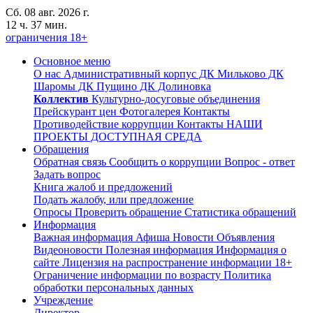
Сб. 08 авг. 2026 г.
12 ч. 37 мин.
ограничения 18+
Основное меню
О нас
Административный корпус
ДК Мильково
ДК
Шаромы
ДК Пущино
ДК Долиновка
Коллектив
Культурно-досуговые объединения
Прейскурант цен
Фотогалерея
Контакты
Противодействие коррупции
Контакты
НАШИ
ПРОЕКТЫ
ДОСТУПНАЯ СРЕДА
Обращения
Обратная связь
Сообщить о коррупции
Вопрос - ответ
Задать вопрос
Книга жалоб и предложений
Подать жалобу, или предложение
Опросы
Проверить обращение
Статистика обращений
Информация
Важная информация
Афиша
Новости
Объявления
Видеоновости
Полезная информация
Информация о
сайте
Лицензия на распространение информации
18+
Ограничение информации по возрасту
Политика
обработки персональных данных
Учреждение
Директор