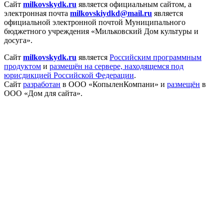
Сайт
milkovskydk.ru
является официальным сайтом, а
электронная
почта
milkovskiydkd@mail.ru
является
официальной электронной почтой Муниципального
бюджетного учреждения «Мильковский Дом культуры и
досуга».
Сайт
milkovskydk.ru
является
Российским программным
продуктом
и
размещён на сервере, находящемся под
юрисдикцией Российской Федерации
.
Сайт
разработан
в ООО «КопыленКомпани» и
размещён
в
ООО «Дом для сайта».