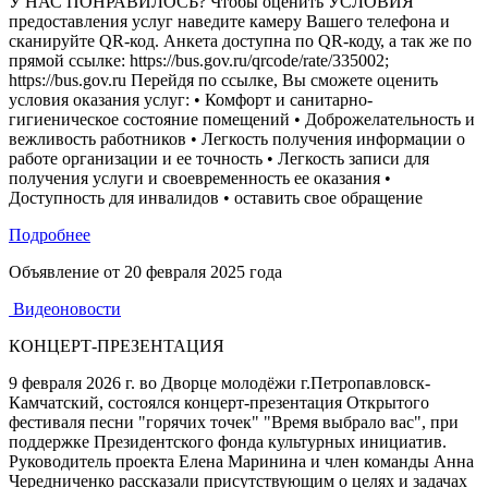
У НАС ПОНРАВИЛОСЬ? Чтобы оценить УСЛОВИЯ
предоставления услуг наведите камеру Вашего телефона и
сканируйте QR-код. Анкета доступна по QR-коду, а так же по
прямой ссылке: https://bus.gov.ru/qrcode/rate/335002;
https://bus.gov.ru Перейдя по ссылке, Вы сможете оценить
условия оказания услуг: • Комфорт и санитарно-
гигиеническое состояние помещений • Доброжелательность и
вежливость работников • Легкость получения информации о
работе организации и ее точность • Легкость записи для
получения услуги и своевременность ее оказания •
Доступность для инвалидов • оставить свое обращение
Подробнее
Объявление от
20 февраля 2025 года
Видеоновости
КОНЦЕРТ-ПРЕЗЕНТАЦИЯ
9 февраля 2026 г. во Дворце молодёжи г.Петропавловск-
Камчатский, состоялся концерт-презентация Открытого
фестиваля песни "горячих точек" "Время выбрало вас", при
поддержке Президентского фонда культурных инициатив.
Руководитель проекта Елена Маринина и член команды Анна
Чередниченко рассказали присутствующим о целях и задачах