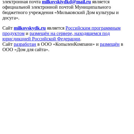
электронная
почта
milkovskiydkd@mail.ru
является
официальной электронной почтой Муниципального
бюджетного учреждения «Мильковский Дом культуры и
досуга».
Сайт
milkovskydk.ru
является
Российским программным
продуктом
и
размещён на сервере, находящемся под
юрисдикцией Российской Федерации
.
Сайт
разработан
в ООО «КопыленКомпани» и
размещён
в
ООО «Дом для сайта».