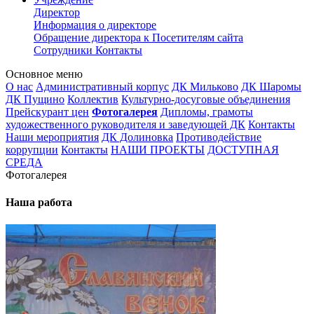
Директор
Информация о директоре
Обращение директора к Посетителям сайта
Сотрудники
Контакты
Основное меню
О нас
Административный корпус
ДК Мильково
ДК Шаромы
ДК Пущино
Коллектив
Культурно-досуговые объединения
Прейскурант цен
Фотогалерея
Дипломы, грамоты
художественного руководителя и заведующей ДК
Контакты
Наши мероприятия
ДК Долиновка
Противодействие
коррупции
Контакты
НАШИ ПРОЕКТЫ
ДОСТУПНАЯ
СРЕДА
Фотогалерея
Наша работа