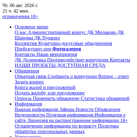
Чт. 06 авг. 2026 г.
21 ч. 42 мин.
ограничения 18+
Основное меню
О нас
Административный корпус
ДК Мильково
ДК
Шаромы
ДК Пущино
Коллектив
Культурно-досуговые объединения
Прейскурант цен
Фотогалерея
Контакты
Наши мероприятия
ДК Долиновка
Противодействие коррупции
Контакты
НАШИ ПРОЕКТЫ
ДОСТУПНАЯ СРЕДА
Обращения
Обратная связь
Сообщить о коррупции
Вопрос - ответ
Задать вопрос
Книга жалоб и предложений
Подать жалобу, или предложение
Опросы
Проверить обращение
Статистика обращений
Информация
Важная информация
Афиша
Новости
Объявления
Видеоновости
Полезная информация
Информация о
сайте
Лицензия на распространение информации
18+
Ограничение информации по возрасту
Политика
обработки персональных данных
Учреждение