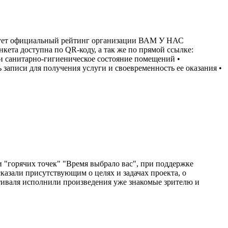
ициальный рейтинг организации ВАМ У НАС
а доступна по QR-коду, а так же по прямой ссылке:
орт и санитарно-гигиеническое состояние помещений •
 записи для получения услуги и своевременность ее оказания •
и "горячих точек" "Время выбрало вас", при поддержке
азали присутствующим о целях и задачах проекта, о
стиваля исполнили произведения уже знакомые зрителю и