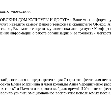
нашего учреждения
 ДОМ КУЛЬТУРЫ И ДОСУГА» Ваше мнение формирует оф
наведите камеру Вашего телефона и сканируйте QR-код. Анкет
йдя по ссылке, Вы сможете оценить условия оказания услуг: • Комф
ения информации о работе организации и ее точность • Легкость
ский, состоялся концерт-презентация Открытого фестиваля песн
оекта Елена Маринина и член команды Анна Чередниченко расск
их точек" и Памяти о тех, кого выбрало время!!!! Участники фе
зволило усилить эмоциональное восприятие исполняемых песен.