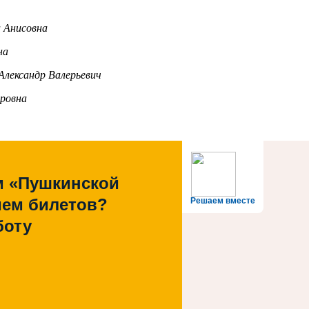
 Анисовна
на
Александр Валерьевич
ровна
м «Пушкинской
ием билетов?
Решаем вместе
боту