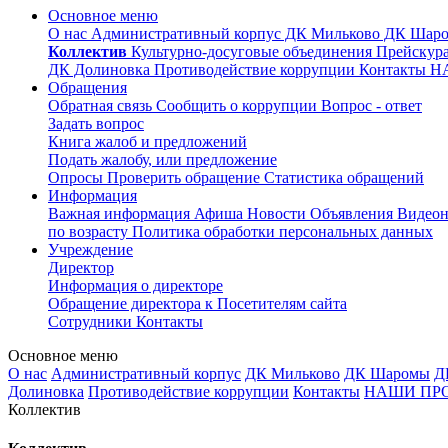
Основное меню
О нас
Административный корпус
ДК Мильково
ДК Шар
Коллектив
Культурно-досуговые объединения
Прейскура
ДК Долиновка
Противодействие коррупции
Контакты
Н
Обращения
Обратная связь
Сообщить о коррупции
Вопрос - ответ
Задать вопрос
Книга жалоб и предложений
Подать жалобу, или предложение
Опросы
Проверить обращение
Статистика обращений
Информация
Важная информация
Афиша
Новости
Объявления
Видео
по возрасту
Политика обработки персональных данных
Учреждение
Директор
Информация о директоре
Обращение директора к Посетителям сайта
Сотрудники
Контакты
Основное меню
О нас
Административный корпус
ДК Мильково
ДК Шаромы
Д
Долиновка
Противодействие коррупции
Контакты
НАШИ ПР
Коллектив