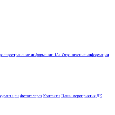
 распространение информации
18+ Ограничение информации
курант цен
Фотогалерея
Контакты
Наши мероприятия
ДК