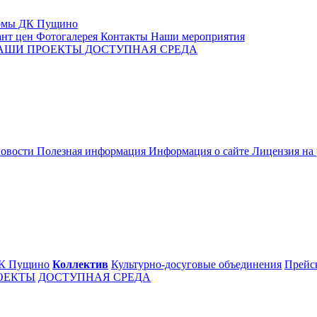
омы
ДК Пущино
нт цен
Фотогалерея
Контакты
Наши мероприятия
АШИ ПРОЕКТЫ
ДОСТУПНАЯ СРЕДА
новости
Полезная информация
Информация о сайте
Лицензия на
К Пущино
Коллектив
Культурно-досуговые объединения
Прейс
ОЕКТЫ
ДОСТУПНАЯ СРЕДА