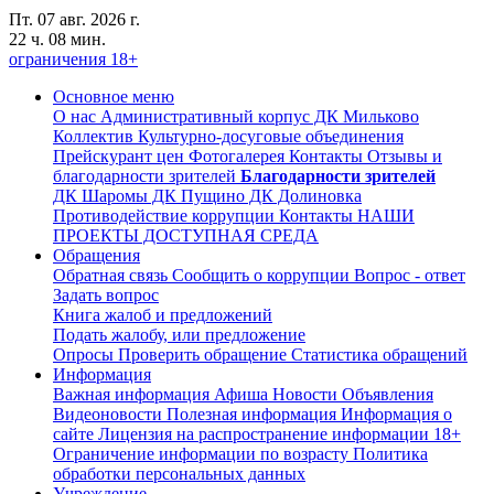
Пт. 07 авг. 2026 г.
22 ч. 08 мин.
ограничения 18+
Основное меню
О нас
Административный корпус
ДК Мильково
Коллектив
Культурно-досуговые объединения
Прейскурант цен
Фотогалерея
Контакты
Отзывы и
благодарности зрителей
Благодарности зрителей
ДК Шаромы
ДК Пущино
ДК Долиновка
Противодействие коррупции
Контакты
НАШИ
ПРОЕКТЫ
ДОСТУПНАЯ СРЕДА
Обращения
Обратная связь
Сообщить о коррупции
Вопрос - ответ
Задать вопрос
Книга жалоб и предложений
Подать жалобу, или предложение
Опросы
Проверить обращение
Статистика обращений
Информация
Важная информация
Афиша
Новости
Объявления
Видеоновости
Полезная информация
Информация о
сайте
Лицензия на распространение информации
18+
Ограничение информации по возрасту
Политика
обработки персональных данных
Учреждение