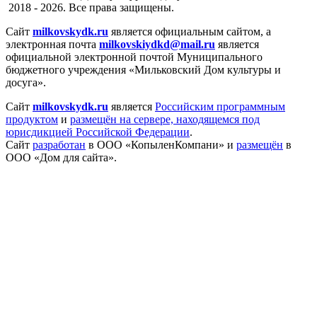
2018 - 2026. Все права защищены.
Сайт
milkovskydk.ru
является официальным сайтом, а
электронная
почта
milkovskiydkd@mail.ru
является
официальной электронной почтой Муниципального
бюджетного учреждения «Мильковский Дом культуры и
досуга».
Сайт
milkovskydk.ru
является
Российским программным
продуктом
и
размещён на сервере, находящемся под
юрисдикцией Российской Федерации
.
Сайт
разработан
в ООО «КопыленКомпани» и
размещён
в
ООО «Дом для сайта».