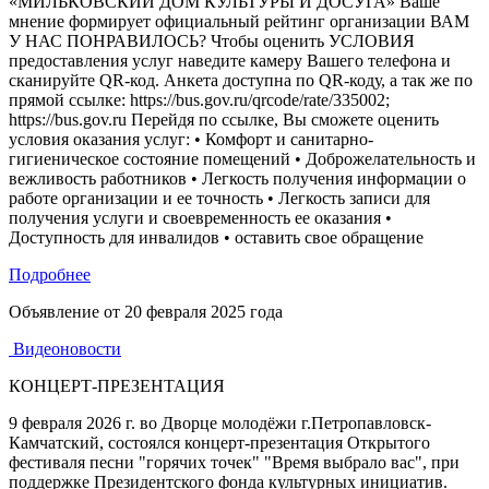
«МИЛЬКОВСКИЙ ДОМ КУЛЬТУРЫ И ДОСУГА» Ваше
мнение формирует официальный рейтинг организации ВАМ
У НАС ПОНРАВИЛОСЬ? Чтобы оценить УСЛОВИЯ
предоставления услуг наведите камеру Вашего телефона и
сканируйте QR-код. Анкета доступна по QR-коду, а так же по
прямой ссылке: https://bus.gov.ru/qrcode/rate/335002;
https://bus.gov.ru Перейдя по ссылке, Вы сможете оценить
условия оказания услуг: • Комфорт и санитарно-
гигиеническое состояние помещений • Доброжелательность и
вежливость работников • Легкость получения информации о
работе организации и ее точность • Легкость записи для
получения услуги и своевременность ее оказания •
Доступность для инвалидов • оставить свое обращение
Подробнее
Объявление от
20 февраля 2025 года
Видеоновости
КОНЦЕРТ-ПРЕЗЕНТАЦИЯ
9 февраля 2026 г. во Дворце молодёжи г.Петропавловск-
Камчатский, состоялся концерт-презентация Открытого
фестиваля песни "горячих точек" "Время выбрало вас", при
поддержке Президентского фонда культурных инициатив.