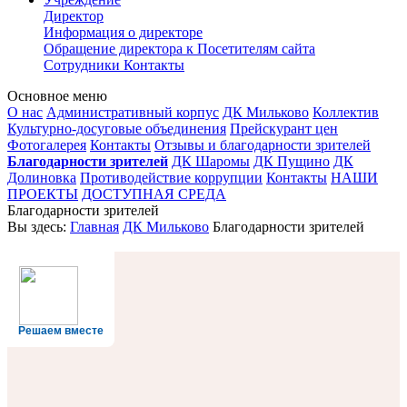
Директор
Информация о директоре
Обращение директора к Посетителям сайта
Сотрудники
Контакты
Основное меню
О нас
Административный корпус
ДК Мильково
Коллектив
Культурно-досуговые объединения
Прейскурант цен
Фотогалерея
Контакты
Отзывы и благодарности зрителей
Благодарности зрителей
ДК Шаромы
ДК Пущино
ДК
Долиновка
Противодействие коррупции
Контакты
НАШИ
ПРОЕКТЫ
ДОСТУПНАЯ СРЕДА
Благодарности зрителей
Вы здесь:
Главная
ДК Мильково
Благодарности зрителей
Решаем вместе