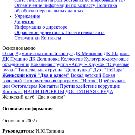
Ограничение информации по возрасту
Политика
обработки персональных данных
Учреждение
Директор
Информация о директоре
Обращение директора к Посетителям сайта
Сотрудники
Контакты
Основное меню
О нас
Административный корпус
ДК Мильково
ДК Шаромы
ДК Пущино
ДК Долиновка
Коллектив
Культурно-досуговые
объединения
Вокальная группа «Арлуч»
Кружок "Очумелые
ручки"
Танцевальная группа "Долинушка"
Дуэт "НеПара"
Женкский клуб "Два в одном"
Вокал детский
Вокал
взрослый
Познавательная программа "Исток"
Прейскурант
цен
Фотогалерея
Контакты
Противодействие коррупции
Контакты
НАШИ ПРОЕКТЫ
ДОСТУПНАЯ СРЕДА
Женкский клуб "Два в одном"
Основная информация
Основан в 2002 г.
Руководитель:
И.Ю.Тяпкина