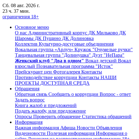
Сб. 08 авг. 2026 г.
23 ч. 37 мин.
ограничения 18+
Основное меню
О нас
Административный корпус
ДК Мильково
ДК
Шаромы
ДК Пущино
ДК Долиновка
Коллектив
Культурно-досуговые объединения
Вокальная группа «Арлуч»
Кружок "Очумелые ручки"
Танцевальная группа "Долинушка"
Дуэт "НеПара"
Женкский клуб "Два в одном"
Вокал детский
Вокал
взрослый
Познавательная программа "Исток"
Прейскурант цен
Фотогалерея
Контакты
Противодействие коррупции
Контакты
НАШИ
ПРОЕКТЫ
ДОСТУПНАЯ СРЕДА
Обращения
Обратная связь
Сообщить о коррупции
Вопрос - ответ
Задать вопрос
Книга жалоб и предложений
Подать жалобу, или предложение
Опросы
Проверить обращение
Статистика обращений
Информация
Важная информация
Афиша
Новости
Объявления
Видеоновости
Полезная информация
Информация о
сайте
Лицензия на распространение информации
18+