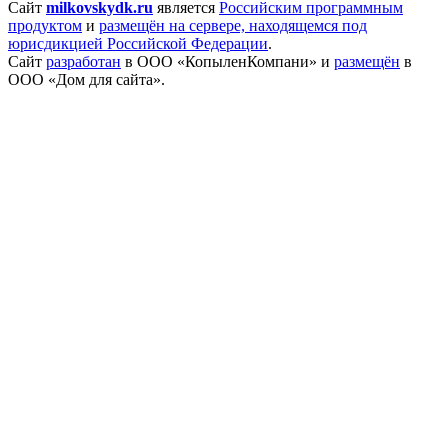
Сайт
milkovskydk.ru
является
Российским программным
продуктом
и
размещён на сервере, находящемся под
юрисдикцией Российской Федерации
.
Сайт
разработан
в ООО «КопыленКомпани» и
размещён
в
ООО «Дом для сайта».